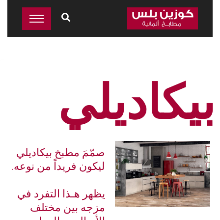
بيكاديلي
صمّمَ مطبخ بيكاديلي
ليكون فريداً من نوعه.
يظهر هـذا التفرد في
مزجه بين مختلف