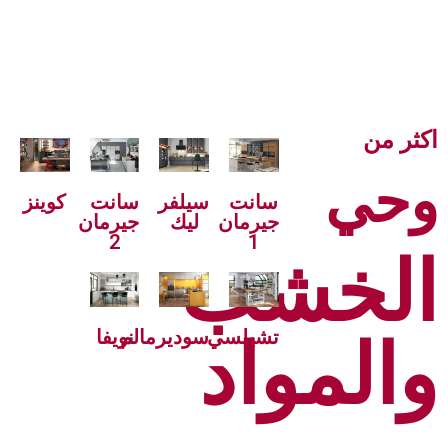
اكثر من
وحي
سانت
سيلفر
سانت
كوينز
جيرمان
ليك
جيرمان
2
1
الخشب
تشيلسي
سوديرمالم
نويفا
والمواد